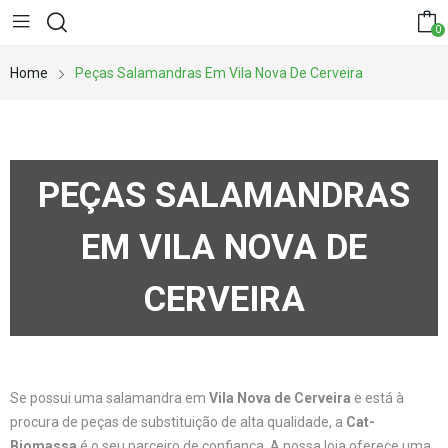
0
Home
Peças Salamandras Em Vila Nova De Cerveira
PEÇAS SALAMANDRAS
EM VILA NOVA DE
CERVEIRA
Se possui uma salamandra em
Vila Nova de Cerveira
e está à
procura de peças de substituição de alta qualidade, a
Cat-
Biomassa
é o seu parceiro de confiança. A nossa loja oferece uma