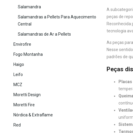
Salamandra
A subcategor
peças de rep
Salamandras a Pellets Para Aquecimento
Reconhecida p
Central
tecnologia av
Salamandras de Ar a Pellets
As peças par
Envirofire
Nesse sentido
Fogo Montanha
padrões de qua
Haigo
Peças dis
Leifo
Placas 
MCZ
tempera
Moretti Design
Queima
contínu
Moretti Fire
Ventila
Nórdica & Extraflame
uniform
Sistem
Red
Termos