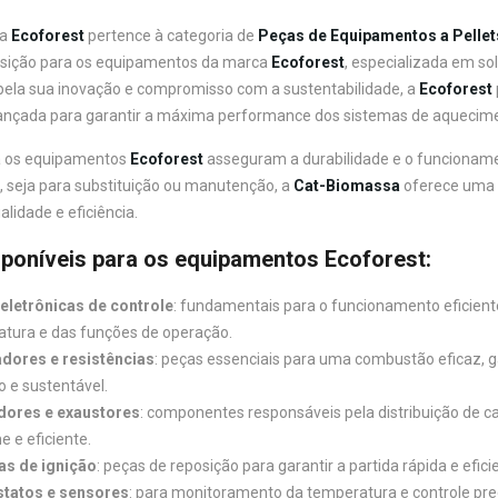
ia
Ecoforest
pertence à categoria de
Peças de Equipamentos a Pellet
osição para os equipamentos da marca
Ecoforest
, especializada em so
ela sua inovação e compromisso com a sustentabilidade, a
Ecoforest
ançada para garantir a máxima performance dos sistemas de aquecim
a os equipamentos
Ecoforest
asseguram a durabilidade e o funcionamen
, seja para substituição ou manutenção, a
Cat-Biomassa
oferece uma 
lidade e eficiência.
poníveis para os equipamentos Ecoforest
:
eletrônicas de controle
: fundamentais para o funcionamento eficiente
tura e das funções de operação.
dores e resistências
: peças essenciais para uma combustão eficaz, 
o e sustentável.
dores e exaustores
: componentes responsáveis pela distribuição de ca
e e eficiente.
as de ignição
: peças de reposição para garantir a partida rápida e efic
tatos e sensores
: para monitoramento da temperatura e controle pr