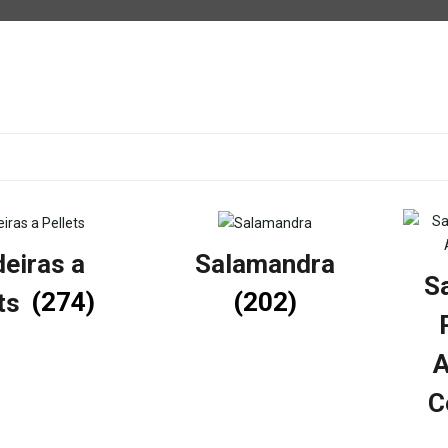
deiras a
Salamandra
S
ets
(274)
(202)
A
C