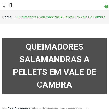
0
Home
Queimadores Salamandras A Pellets Em Vale De Cambra
QUEIMADORES
SALAMANDRAS A
PELLETS EM VALE DE
CAMBRA
Na
Cat-Biomassa
, disponibilizamos uma vasta gama de