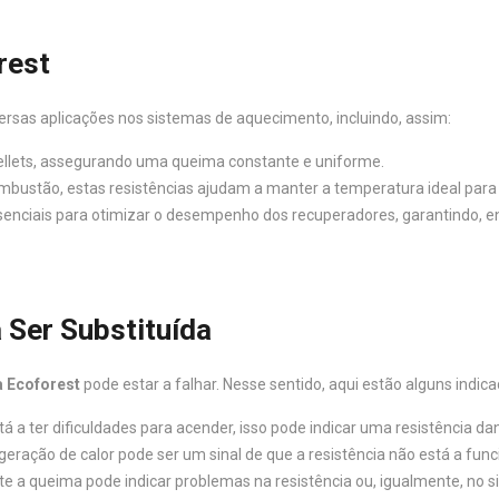
rest
iversas aplicações nos sistemas de aquecimento, incluindo, assim:
pellets, assegurando uma queima constante e uniforme.
 combustão, estas resistências ajudam a manter a temperatura ideal par
essenciais para otimizar o desempenho dos recuperadores, garantindo, 
 Ser Substituída
a Ecoforest
pode estar a falhar. Nesse sentido, aqui estão alguns indi
á a ter dificuldades para acender, isso pode indicar uma resistência dan
eração de calor pode ser um sinal de que a resistência não está a fun
te a queima pode indicar problemas na resistência ou, igualmente, no 