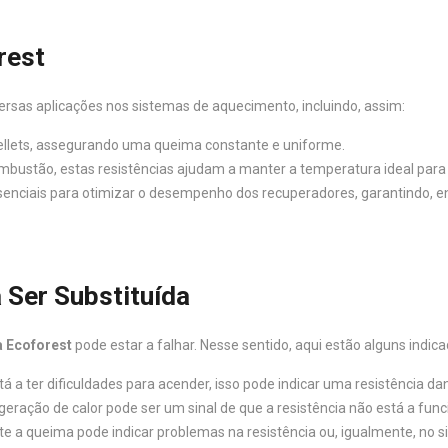
rest
iversas aplicações nos sistemas de aquecimento, incluindo, assim:
pellets, assegurando uma queima constante e uniforme.
 combustão, estas resistências ajudam a manter a temperatura ideal par
essenciais para otimizar o desempenho dos recuperadores, garantindo, 
 Ser Substituída
a Ecoforest
pode estar a falhar. Nesse sentido, aqui estão alguns indi
á a ter dificuldades para acender, isso pode indicar uma resistência dan
eração de calor pode ser um sinal de que a resistência não está a fun
te a queima pode indicar problemas na resistência ou, igualmente, no 