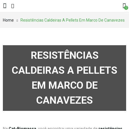
0
Home
Resistências Caldeiras A Pellets Em Marco De Canavezes
RESISTÊNCIAS
CALDEIRAS A PELLETS
EM MARCO DE
CANAVEZES
Na
Cat-Biomassa
, você encontra uma variedade de
resistências