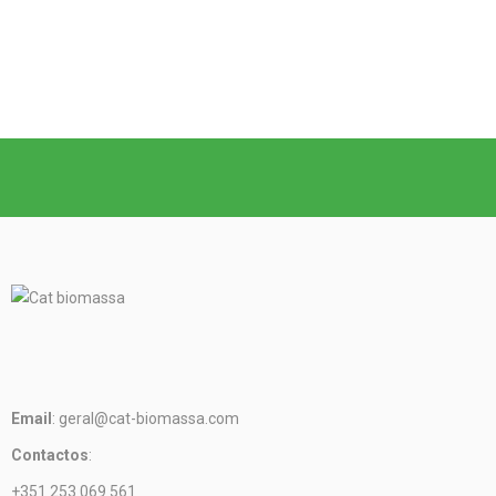
Email
: geral@cat-biomassa.com
Contactos
:
+351 253 069 561