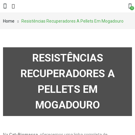
0
Home
Resistências Recuperadores A Pellets Em Mogadouro
RESISTÊNCIAS
RECUPERADORES A
PELLETS EM
MOGADOURO
Na
Cat-Biomassa
, oferecemos uma linha completa de