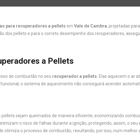
as para recuperadores a pellets
em
Vale de Cambra
, projetadas par
ição dos pellets e para o correto desempenho dos recuperadores, asse
peradores a Pellets
cesso de combustão no seu
recuperador a pellets
. Elas aquecem o ar a
funcional, o sistema de aquecimento não conseguirá acender automat
os pellets sejam queimados de maneira eficiente, economizando combus
inimizam o risco de falhas durante a ignição, protegendo, assim, o s
de otimiza o processo de combustão, resultando, por isso, num melhor