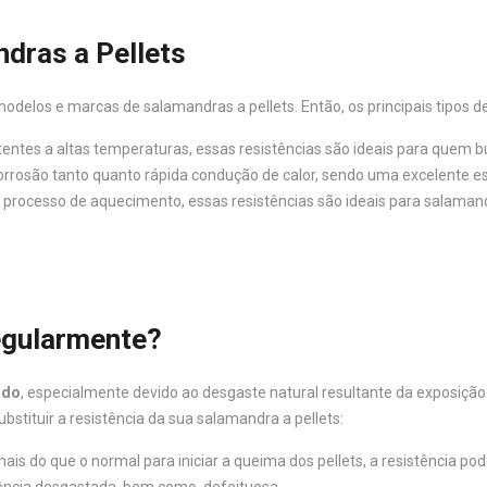
dras a Pellets
delos e marcas de salamandras a pellets. Então, os principais tipos de
tentes a altas temperaturas, essas resistências são ideais para quem 
orrosão tanto quanto rápida condução de calor, sendo uma excelente es
o processo de aquecimento, essas resistências são ideais para salamand
Regularmente?
ado
, especialmente devido ao desgaste natural resultante da exposição
stituir a resistência da sua salamandra a pellets:
is do que o normal para iniciar a queima dos pellets, a resistência pod