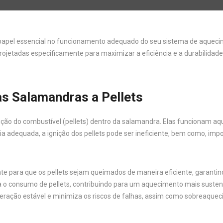
el essencial no funcionamento adequado do seu sistema de aquecim
projetadas especificamente para maximizar a eficiência e a durabilidade
as Salamandras a Pellets
ção do combustível (pellets) dentro da salamandra. Elas funcionam aq
cia adequada, a ignição dos pellets pode ser ineficiente, bem como,
nte para que os pellets sejam queimados de maneira eficiente, garanti
za o consumo de pellets, contribuindo para um aquecimento mais suste
peração estável e minimiza os riscos de falhas, assim como sobreaqu