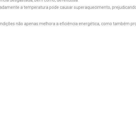
stência desgastada, bem como, defeituosa.
quadamente a temperatura pode causar superaquecimento, prejudicand
ndições não apenas melhora a eficiência energética, como também prol