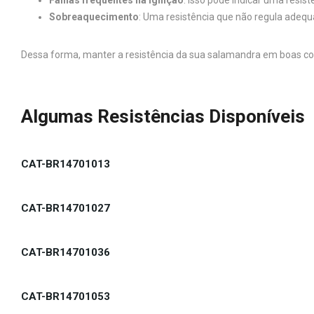
Falhas frequentes na ignição
: Isso pode indicar uma resi
Sobreaquecimento
: Uma resistência que não regula ade
Dessa forma, manter a resistência da sua salamandra em boas co
Algumas Resistências Disponíveis
CAT-BR14701013
CAT-BR14701027
CAT-BR14701036
CAT-BR14701053