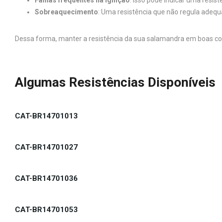
Falhas frequentes na ignição
: Isso pode indicar uma resi
Sobreaquecimento
: Uma resistência que não regula ade
Dessa forma, manter a resistência da sua salamandra em boas co
Algumas Resistências Disponíveis
CAT-BR14701013
CAT-BR14701027
CAT-BR14701036
CAT-BR14701053