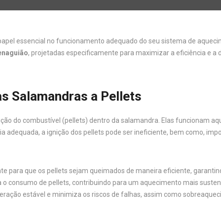
el essencial no funcionamento adequado do seu sistema de aquecim
enaguião
, projetadas especificamente para maximizar a eficiência e a 
as Salamandras a Pellets
ção do combustível (pellets) dentro da salamandra. Elas funcionam aq
cia adequada, a ignição dos pellets pode ser ineficiente, bem como,
nte para que os pellets sejam queimados de maneira eficiente, garanti
za o consumo de pellets, contribuindo para um aquecimento mais suste
peração estável e minimiza os riscos de falhas, assim como sobreaqu