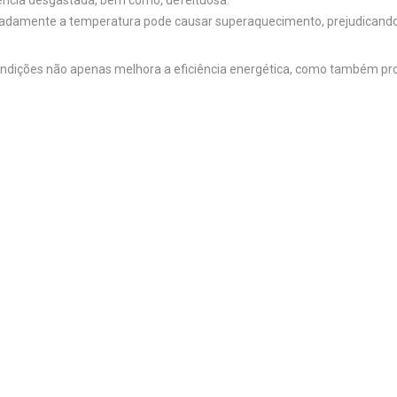
stência desgastada, bem como, defeituosa.
quadamente a temperatura pode causar superaquecimento, prejudicand
ndições não apenas melhora a eficiência energética, como também prol