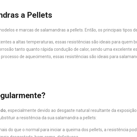
dras a Pellets
delos e marcas de salamandras a pellets. Então, os principais tipos de
tentes a altas temperaturas, essas resistências são ideais para quem 
orrosão tanto quanto rápida condução de calor, sendo uma excelente es
o processo de aquecimento, essas resistências são ideais para salamand
Regularmente?
ado
, especialmente devido ao desgaste natural resultante da exposição
stituir a resistência da sua salamandra a pellets:
is do que o normal para iniciar a queima dos pellets, a resistência pod