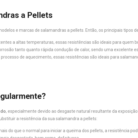
dras a Pellets
delos e marcas de salamandras a pellets. Então, os principais tipos de
tentes a altas temperaturas, essas resistências são ideais para quem 
orrosão tanto quanto rápida condução de calor, sendo uma excelente es
o processo de aquecimento, essas resistências são ideais para salamand
Regularmente?
ado
, especialmente devido ao desgaste natural resultante da exposição
stituir a resistência da sua salamandra a pellets:
is do que o normal para iniciar a queima dos pellets, a resistência pod