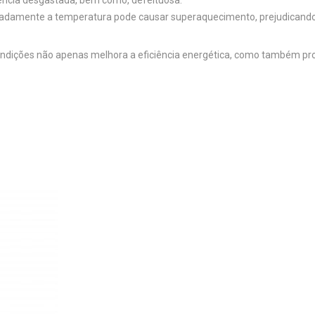
stência desgastada, bem como, defeituosa.
quadamente a temperatura pode causar superaquecimento, prejudicand
ndições não apenas melhora a eficiência energética, como também prol