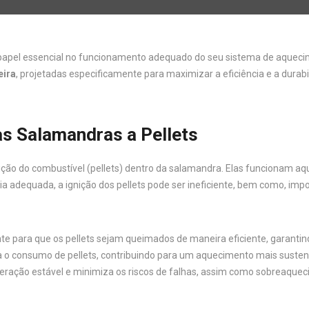
el essencial no funcionamento adequado do seu sistema de aquecim
eira
, projetadas especificamente para maximizar a eficiência e a durabi
as Salamandras a Pellets
ção do combustível (pellets) dentro da salamandra. Elas funcionam aq
cia adequada, a ignição dos pellets pode ser ineficiente, bem como,
nte para que os pellets sejam queimados de maneira eficiente, garanti
za o consumo de pellets, contribuindo para um aquecimento mais suste
peração estável e minimiza os riscos de falhas, assim como sobreaqu