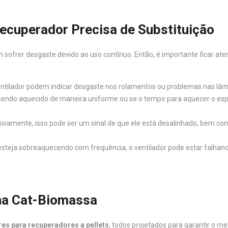
Recuperador Precisa de Substituição
sofrer desgaste devido ao uso contínuo. Então, é importante ficar aten
ventilador podem indicar desgaste nos rolamentos ou problemas nas lâmi
 sendo aquecido de maneira uniforme ou se o tempo para aquecer o es
essivamente, isso pode ser um sinal de que ele está desalinhado, bem
esteja sobreaquecendo com frequência, o ventilador pode estar falhan
 na Cat-Biomassa
res para recuperadores a pellets
, todos projetados para garantir o 