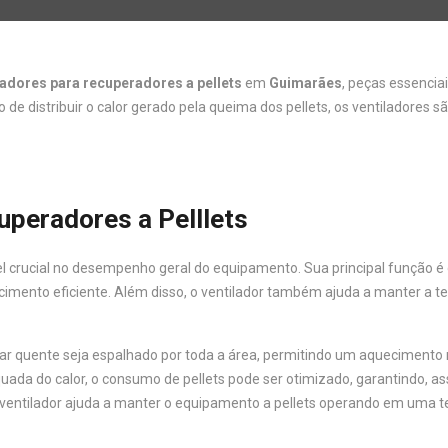
ladores para recuperadores a pellets
em
Guimarães
, peças essencia
 distribuir o calor gerado pela queima dos pellets, os ventiladores sã
uperadores a Pelllets
rucial no desempenho geral do equipamento. Sua principal função é ga
ecimento eficiente. Além disso, o ventilador também ajuda a manter a 
o ar quente seja espalhado por toda a área, permitindo um aqueciment
quada do calor, o consumo de pellets pode ser otimizado, garantindo, 
o ventilador ajuda a manter o equipamento a pellets operando em uma 