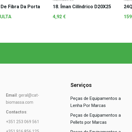
 De Fibra Da Porta
18. Íman Cilíndrico D20X25
24Q
ULTA
4,92
€
159
Serviços
Email
: geral@cat-
Peças de Equipamentos a
biomassa.com
Lenha Por Marcas
Contactos
:
Peças de Equipamentos a
+351 253 069 561
Pellets por Marcas
+351 916 856 125