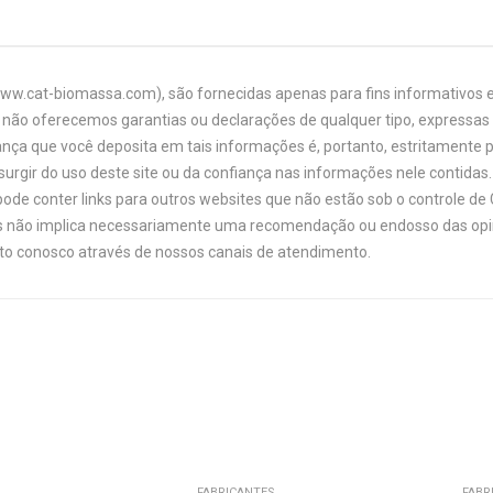
www.cat-biomassa.com), são fornecidas apenas para fins informativos e
não oferecemos garantias ou declarações de qualquer tipo, expressas o
ança que você deposita em tais informações é, portanto, estritamente 
urgir do uso deste site ou da confiança nas informações nele contidas. 
ode conter links para outros websites que não estão sob o controle de
links não implica necessariamente uma recomendação ou endosso das opi
ato conosco através de nossos canais de atendimento.
FABRICANTES
FABR