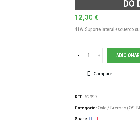
DO 
12,30
€
41W. Suporte lateral esquerdo s
ADICIONAR
Compare
REF:
62997
Categoria:
Oslo / Bremen (OS-B
Share