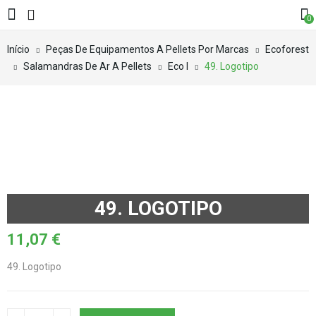
0
Início
Peças De Equipamentos A Pellets Por Marcas
Ecoforest
Salamandras De Ar A Pellets
Eco I
49. Logotipo
49. LOGOTIPO
11,07
€
49. Logotipo