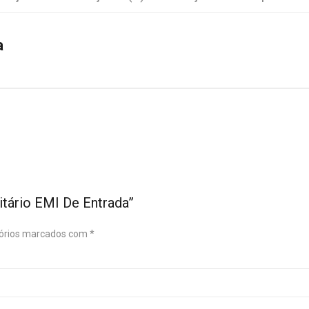
a
sitário EMI De Entrada”
órios marcados com
*