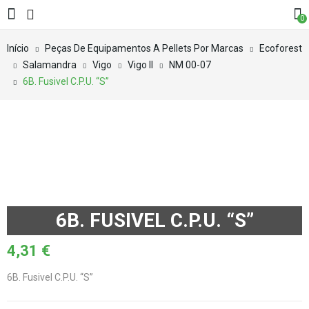
0
Início
Peças De Equipamentos A Pellets Por Marcas
Ecoforest
Salamandra
Vigo
Vigo II
NM 00-07
6B. Fusivel C.P.U. “S”
6B. FUSIVEL C.P.U. “S”
4,31
€
6B. Fusivel C.P.U. “S”