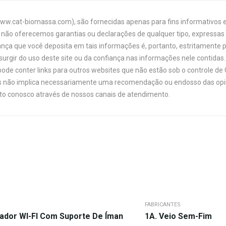
www.cat-biomassa.com), são fornecidas apenas para fins informativos e
não oferecemos garantias ou declarações de qualquer tipo, expressas o
ança que você deposita em tais informações é, portanto, estritamente 
urgir do uso deste site ou da confiança nas informações nele contidas. 
ode conter links para outros websites que não estão sob o controle de
links não implica necessariamente uma recomendação ou endosso das opi
ato conosco através de nossos canais de atendimento.
FABRICANTES
ador WI-FI Com Suporte De Íman
1A. Veio Sem-Fim