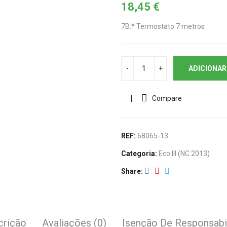
18,45
€
7B.* Termostato 7 metros
ADICIONAR
Compare
REF:
68065-13
Categoria:
Eco III (NC 2013)
Share
crição
Avaliações (0)
Isenção De Responsabi