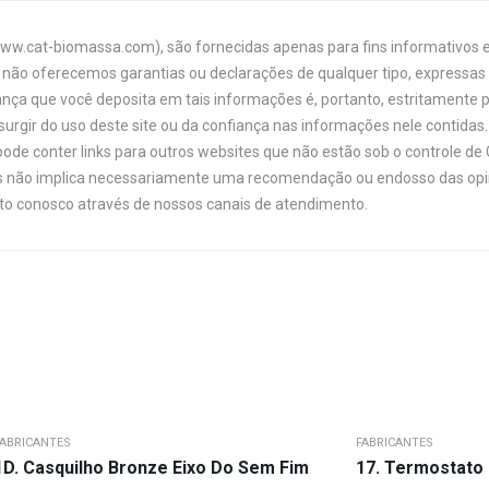
www.cat-biomassa.com), são fornecidas apenas para fins informativos e
não oferecemos garantias ou declarações de qualquer tipo, expressas o
ança que você deposita em tais informações é, portanto, estritamente 
urgir do uso deste site ou da confiança nas informações nele contidas. 
ode conter links para outros websites que não estão sob o controle de
links não implica necessariamente uma recomendação ou endosso das opi
ato conosco através de nossos canais de atendimento.
FABRICANTES
FABRICANTES
1D. Casquilho Bronze Eixo Do Sem Fim
17. Termostato 