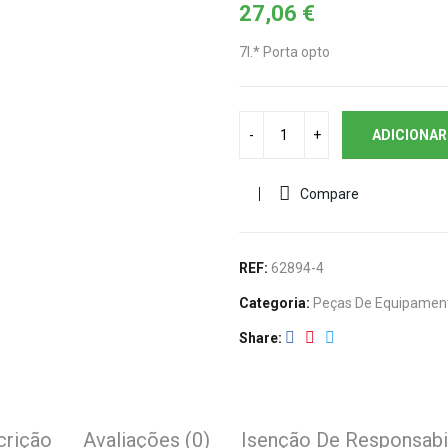
27,06
€
7I.* Porta opto
ADICIONAR
Compare
REF:
62894-4
Categoria:
Peças De Equipamen
Share
crição
Avaliações (0)
Isenção De Responsabi