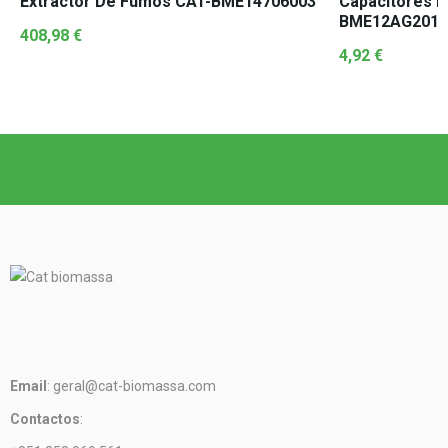
Extractor De Fumos CAT-BME14706003
Capacitores P
BME12AG201
408,98
€
4,92
€
Email
: geral@cat-biomassa.com
Contactos
: