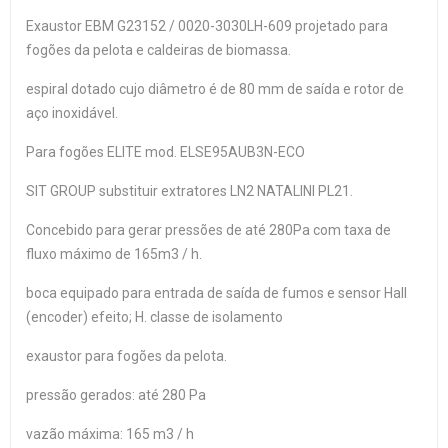
Exaustor EBM G23152 / 0020-3030LH-609 projetado para
fogões da pelota e caldeiras de biomassa.
espiral dotado cujo diâmetro é de 80 mm de saída e rotor de
aço inoxidável.
Para fogões ELITE mod. ELSE95AUB3N-ECO
SIT GROUP substituir extratores LN2 NATALINI PL21.
Concebido para gerar pressões de até 280Pa com taxa de
fluxo máximo de 165m3 / h.
boca equipado para entrada de saída de fumos e sensor Hall
(encoder) efeito; H. classe de isolamento
exaustor para fogões da pelota.
pressão gerados: até 280 Pa
vazão máxima: 165 m3 / h