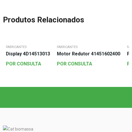
Produtos Relacionados
FABRICANTES
FABRICANTES
FA
Display 4D14513013
Motor Redutor 41451602400
P
POR CONSULTA
POR CONSULTA
P