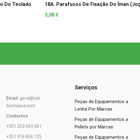
ão Do Teclado
18A. Parafusos De Fixação Do Íman (jo
3,08
€
Serviços
Email
: geral@cat-
Peças de Equipamentos a
biomassa.com
Lenha Por Marcas
Contactos
:
Peças de Equipamentos a
+351 253 069 561
Pellets por Marcas
+351 916 856 125
Peças de Equipamentos a