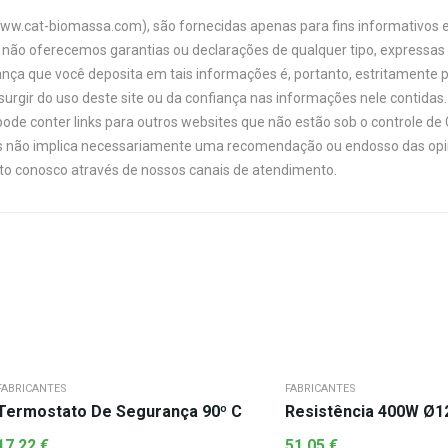
www.cat-biomassa.com), são fornecidas apenas para fins informativos e
não oferecemos garantias ou declarações de qualquer tipo, expressas o
ança que você deposita em tais informações é, portanto, estritamente 
urgir do uso deste site ou da confiança nas informações nele contidas. 
ode conter links para outros websites que não estão sob o controle de
links não implica necessariamente uma recomendação ou endosso das opi
ato conosco através de nossos canais de atendimento.
FABRICANTES
FABRICANTES
Termostato De Segurança 90º C
Resistência 400W Ø1
17,22
€
51,05
€