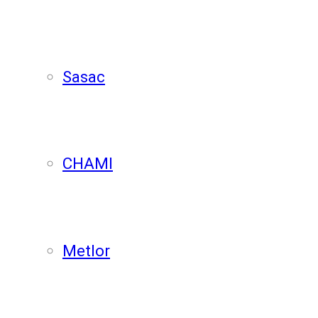
Sasac
CHAMI
Metlor