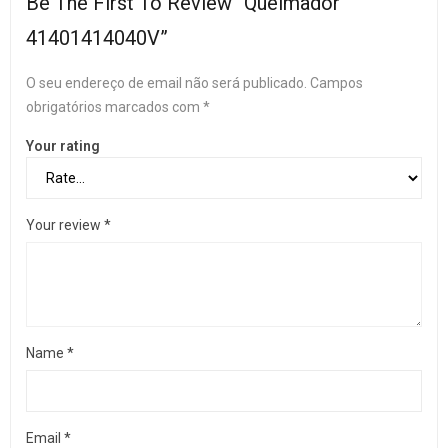
Be The First To Review “Queimador
41401414040V”
O seu endereço de email não será publicado.
Campos
obrigatórios marcados com
*
Your rating
Your review
*
Name
*
Email
*