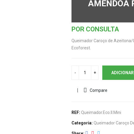
AMÊNDOA R
POR CONSULTA
Queimador Caroço de Azeitona/Ca
Ecoforest.
ADICIONAR
Compare
REF:
Queimador.Eco.II.Mini
Categoria:
Queimador Caroço D
Share