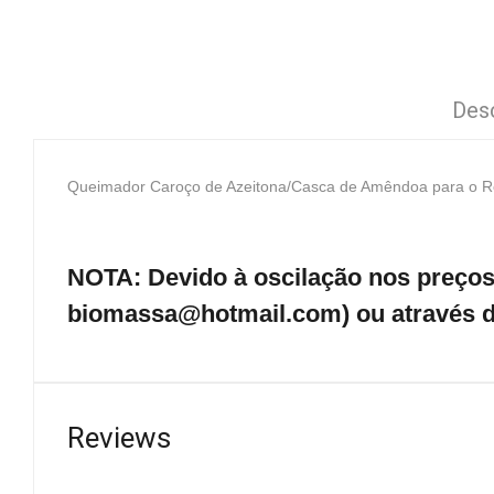
Des
Queimador Caroço de Azeitona/Casca de Amêndoa para o Rec
NOTA: Devido à oscilação nos preços 
biomassa@hotmail.com) ou através d
Reviews