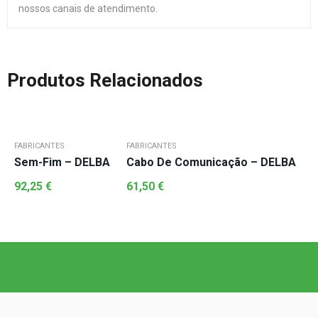
nossos canais de atendimento.
Produtos Relacionados
FABRICANTES
FABRICANTES
F
Sem-Fim – DELBA
Cabo De Comunicação – DELBA
92,25
€
61,50
€