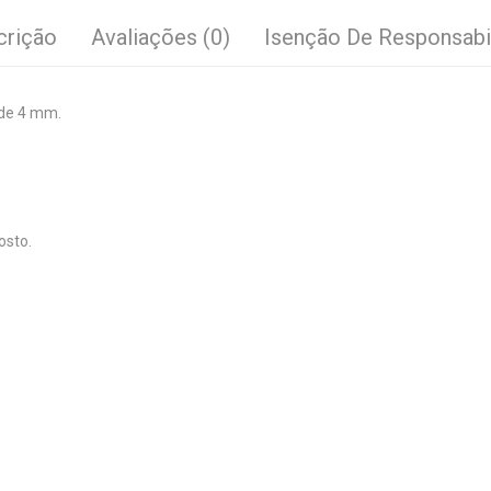
crição
Avaliações (0)
Isenção De Responsabi
 de 4 mm.
osto.