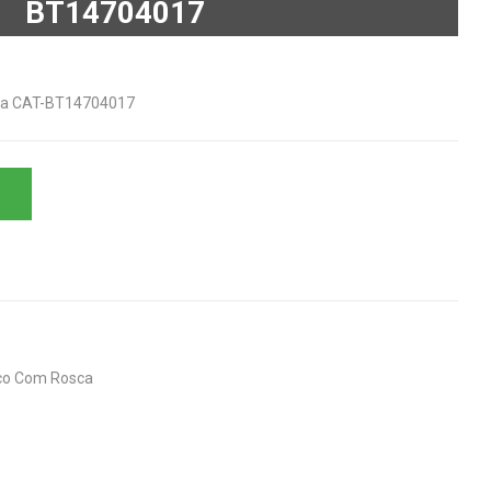
BT14704017
sca CAT-BT14704017
co Com Rosca