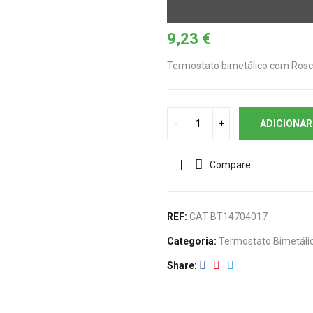
9,23
€
Termostato bimetálico com Ro
ADICIONAR
Compare
REF:
CAT-BT14704017
Categoria:
Termostato Bimetáli
Share