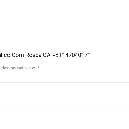
tálico Com Rosca CAT-BT14704017”
órios marcados com
*