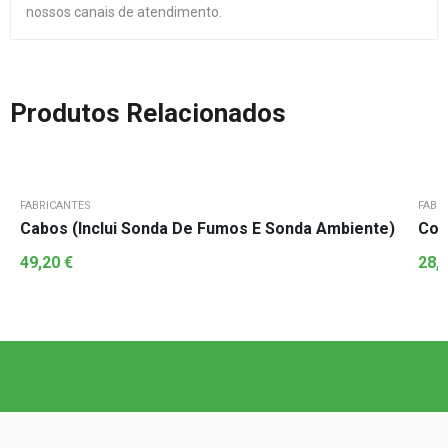
nossos canais de atendimento.
Produtos Relacionados
FABRICANTES
FABR
Cabos (Inclui Sonda De Fumos E Sonda Ambiente)
Cone
49,20
€
28,