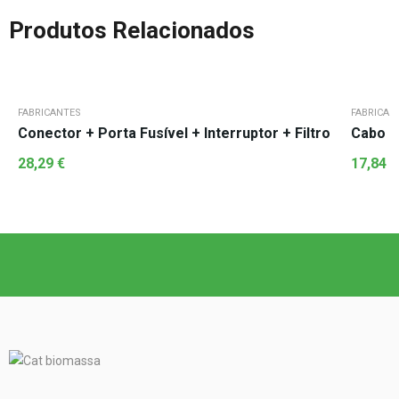
Produtos Relacionados
FABRICANTES
FABRICAN
Conector + Porta Fusível + Interruptor + Filtro
Cabo D
28,29
€
17,84
€