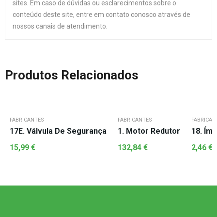
sites. Em caso de dúvidas ou esclarecimentos sobre o
conteúdo deste site, entre em contato conosco através de
nossos canais de atendimento.
Produtos Relacionados
FABRICANTES
FABRICANTES
FABRICAN
17E. Válvula De Segurança
1. Motor Redutor
18. Ím
15,99
€
132,84
€
2,46
€