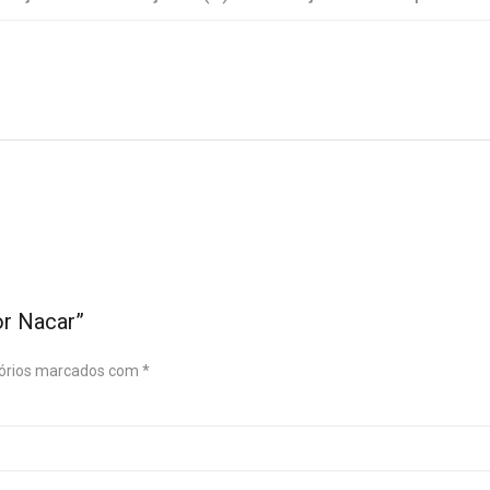
or Nacar”
órios marcados com
*