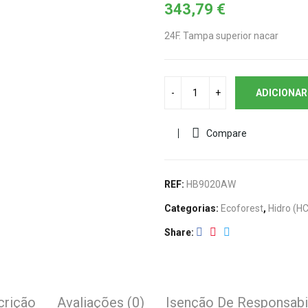
343,79
€
24F. Tampa superior nacar
ADICIONAR
Compare
REF:
HB9020AW
Categorias:
Ecoforest
,
Hidro (H
Share
crição
Avaliações (0)
Isenção De Responsabi