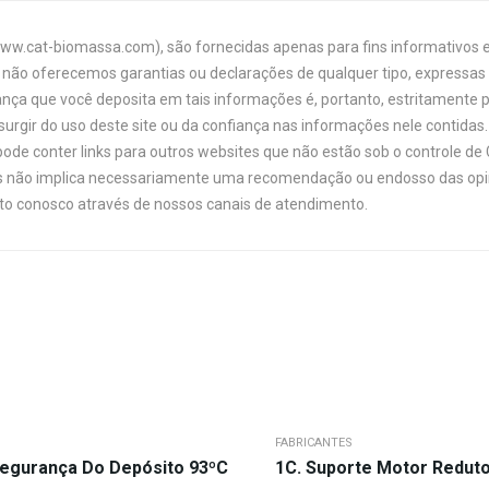
www.cat-biomassa.com), são fornecidas apenas para fins informativos e
não oferecemos garantias ou declarações de qualquer tipo, expressas o
ança que você deposita em tais informações é, portanto, estritamente 
urgir do uso deste site ou da confiança nas informações nele contidas. 
ode conter links para outros websites que não estão sob o controle de
links não implica necessariamente uma recomendação ou endosso das opi
ato conosco através de nossos canais de atendimento.
FABRICANTES
egurança Do Depósito 93ºC
1C. Suporte Motor Redut