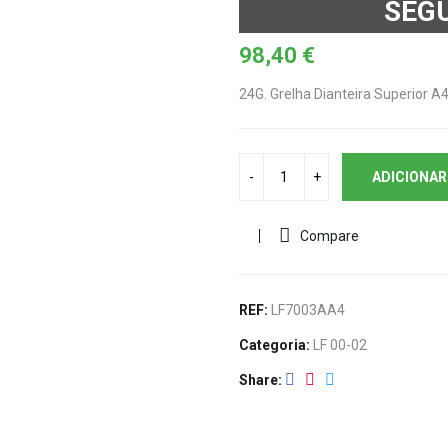
SEG
98,40
€
24G. Grelha Dianteira Superior A
ADICIONAR
Compare
REF:
LF7003AA4
Categoria:
LF 00-02
Share