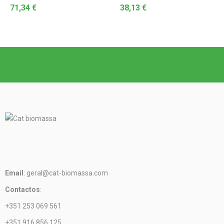
71,34
€
38,13
€
Email
: geral@cat-biomassa.com
Contactos
:
+351 253 069 561
+351 916 856 125