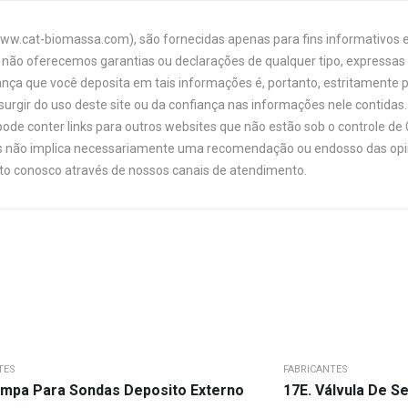
www.cat-biomassa.com), são fornecidas apenas para fins informativos e
não oferecemos garantias ou declarações de qualquer tipo, expressas o
ança que você deposita em tais informações é, portanto, estritamente 
urgir do uso deste site ou da confiança nas informações nele contidas. 
ode conter links para outros websites que não estão sob o controle de
links não implica necessariamente uma recomendação ou endosso das opi
ato conosco através de nossos canais de atendimento.
TES
FABRICANTES
J. Tampa Para Sondas Deposito Externo
17E. Válvula De S