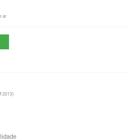
e ar
M 2013)
lidade