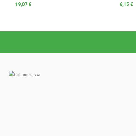
19,07
€
6,15
€