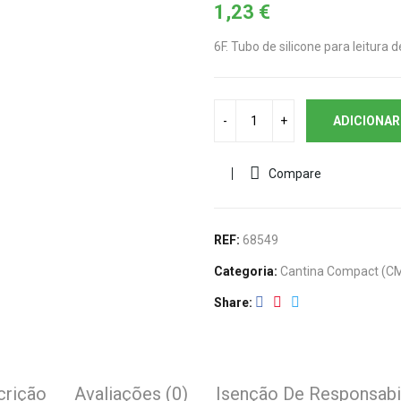
1,23
€
6F. Tubo de silicone para leitura d
ADICIONAR
Compare
REF:
68549
Categoria:
Cantina Compact (C
Share
crição
Avaliações (0)
Isenção De Responsabi