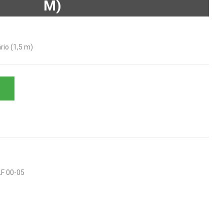
M)
rio (1,5 m)
LF 00-05