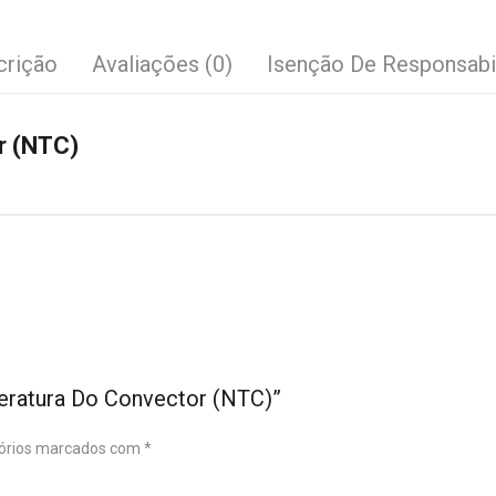
crição
Avaliações (0)
Isenção De Responsabi
r (NTC)
eratura Do Convector (NTC)”
órios marcados com
*