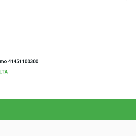
umo 41451100300
LTA