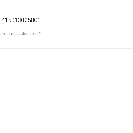
a 41501302500”
órios marcados com
*