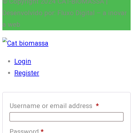
© Copyright 2024 CAT-BIOMASSA |
Desenvolvido por: Fluxo Digital – a inovar
a web
Login
Register
Username or email address
*
Password
*