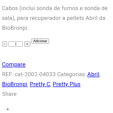
Cabos (inclui sonda de fumos e sonda de
sala), para recuperador a pellets Abril da
BioBronpi.
Adicionar
Cabos
(Inclui
Sonda
Compare
De
REF:
cat-2002-04033
Categorias:
Abril
,
Fumos
BioBronpi
,
Pretty C
,
Pretty Plus
e
Share
Sonda
Ambiente)