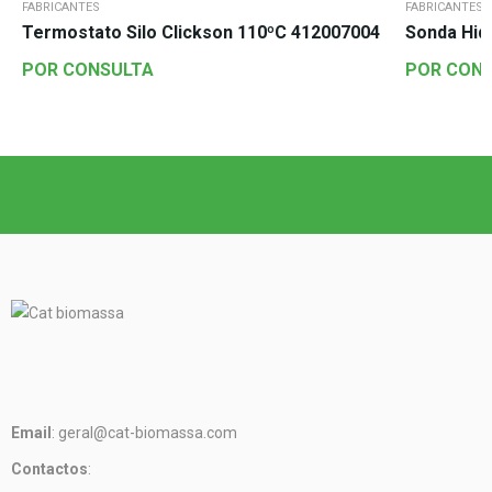
FABRICANTES
FABRICANTES
Termostato Silo Clickson 110ºC 412007004
Sonda Hid
POR CONSULTA
POR CON
Email
: geral@cat-biomassa.com
Contactos
: