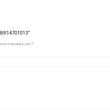
T-BR14701013”
órios marcados com
*