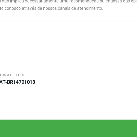
links não implica necessariamente uma recomendação ou endosso das opi
ato conosco através de nossos canais de atendimento.
TOS A PELLETS
CAT-BR14701013