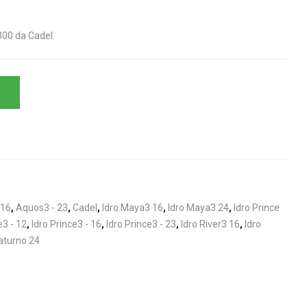
00 da Cadel.
 16
,
Aquos3 - 23
,
Cadel
,
Idro Maya3 16
,
Idro Maya3 24
,
Idro Prince
e3 - 12
,
Idro Prince3 - 16
,
Idro Prince3 - 23
,
Idro River3 16
,
Idro
aturno 24