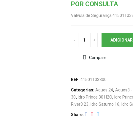
POR CONSULTA
Válvula de Segurança 415011033
ADICIONAR
Compare
REF:
41501103300
Categorias:
Aquos 24
,
Aquos3 -
30
,
Idro Prince 30 H2O
,
Idro Princ
River3 23
,
Idro Saturno 16
,
Idro S
Share