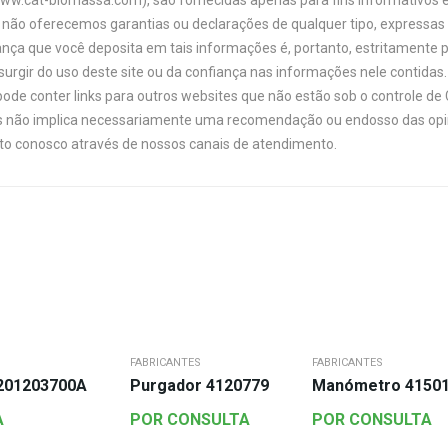
www.cat-biomassa.com), são fornecidas apenas para fins informativos e
não oferecemos garantias ou declarações de qualquer tipo, expressas o
ança que você deposita em tais informações é, portanto, estritamente 
urgir do uso deste site ou da confiança nas informações nele contidas. 
ode conter links para outros websites que não estão sob o controle de
links não implica necessariamente uma recomendação ou endosso das opi
ato conosco através de nossos canais de atendimento.
FABRICANTES
FABRICANTES
1201203700A
Purgador 4120779
Manómetro 4150
A
POR CONSULTA
POR CONSULTA