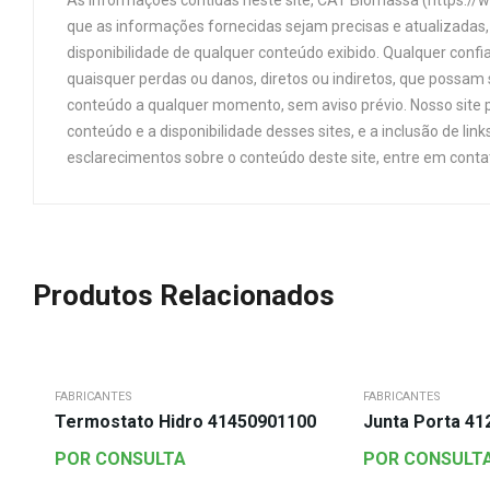
As informações contidas neste site, CAT Biomassa (https://
que as informações fornecidas sejam precisas e atualizadas, 
disponibilidade de qualquer conteúdo exibido. Qualquer confi
quaisquer perdas ou danos, diretos ou indiretos, que possam s
conteúdo a qualquer momento, sem aviso prévio. Nosso site p
conteúdo e a disponibilidade desses sites, e a inclusão de 
esclarecimentos sobre o conteúdo deste site, entre em cont
Produtos Relacionados
FABRICANTES
FABRICANTES
Termostato Hidro 41450901100
Junta Porta 4
POR CONSULTA
POR CONSULT