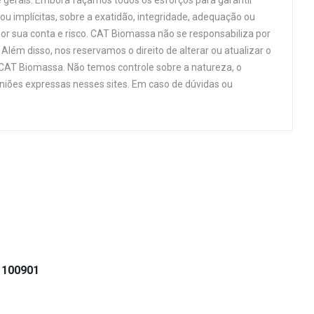
 gerais. Embora façamos todos os esforços para garantir
u implícitas, sobre a exatidão, integridade, adequação ou
por sua conta e risco. CAT Biomassa não se responsabiliza por
Além disso, nos reservamos o direito de alterar ou atualizar o
 CAT Biomassa. Não temos controle sobre a natureza, o
niões expressas nesses sites. Em caso de dúvidas ou
1100901