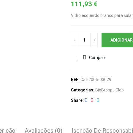
111,93
€
Vidro esquerdo branco para salam
ADICIONAR
Compare
REF:
Cat-2006-03029
Categorias:
BioBronpi
,
Cleo
Share
crição
Avaliações (0)
Isenção De Responsabi