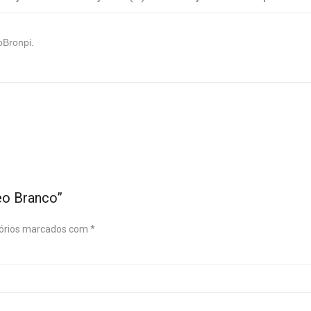
ioBronpi.
eo Branco”
órios marcados com
*