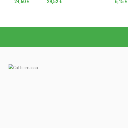
24,60
€
29,52
€
6,15
€