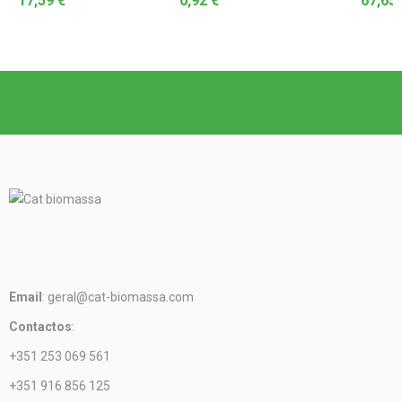
17,59
€
0,92
€
67,65
Email
: geral@cat-biomassa.com
Contactos
:
+351 253 069 561
+351 916 856 125