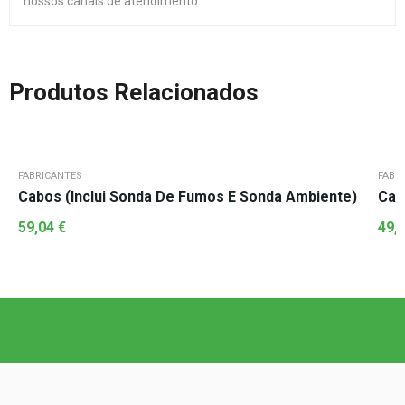
nossos canais de atendimento.
Produtos Relacionados
FABRICANTES
FABR
Cabos (Inclui Sonda De Fumos E Sonda Ambiente)
Cab
59,04
€
49,