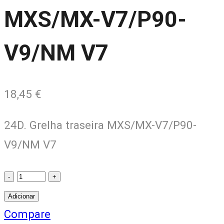
MXS/MX-V7/P90-
V9/NM V7
18,45
€
24D. Grelha traseira MXS/MX-V7/P90-
V9/NM V7
24D.
Grelha
Adicionar
traseira
Compare