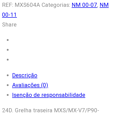
MXS/MX-
REF:
MXS604A
Categorias:
NM 00-07
,
NM
V7/P90-
00-11
V9/NM
Share
V7
quantity
Descrição
Avaliações (0)
Isenção de responsabilidade
24D. Grelha traseira MXS/MX-V7/P90-