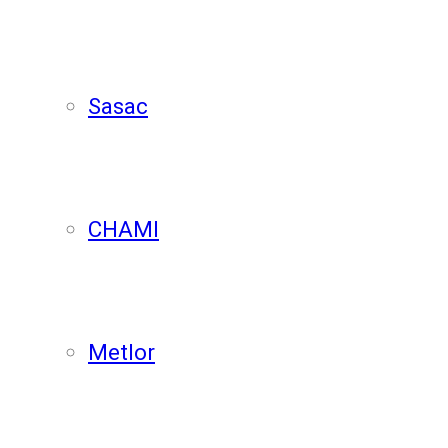
Sasac
CHAMI
Metlor