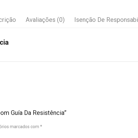
crição
Avaliações (0)
Isenção De Responsabi
cia
Com Guía Da Resistência”
órios marcados com
*