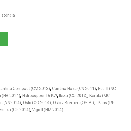
istência
antina Compact (CM 2013)
,
Cantina Nova (CN 2011)
,
Eco III (NC
i (HB 2014)
,
Hidrocopper 16 KW
,
Ibiza (CQ 2013)
,
Kerala (MC
n (VN2014)
,
Oslo (GO 2014)
,
Oslo / Bremen (OS-BR)
,
Paris (RP
necia (CP 2014)
,
Vigo II (NM 2014)