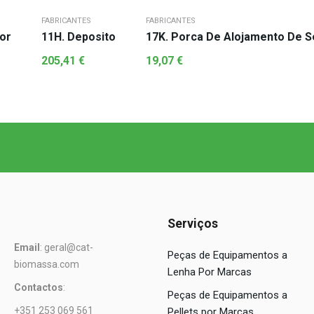
FABRICANTES
FABRICANTES
or
11H. Deposito
17K. Porca De Alojamento De 
205,41
€
19,07
€
Serviços
Email
: geral@cat-
Peças de Equipamentos a
biomassa.com
Lenha Por Marcas
Contactos
:
Peças de Equipamentos a
+351 253 069 561
Pellets por Marcas