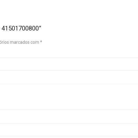
a 41501700800”
órios marcados com
*