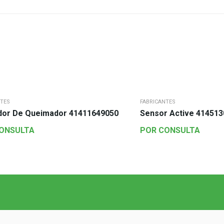
NTES
FABRICANTES
dor De Queimador 41411649050
Sensor Active 41451
ONSULTA
POR CONSULTA