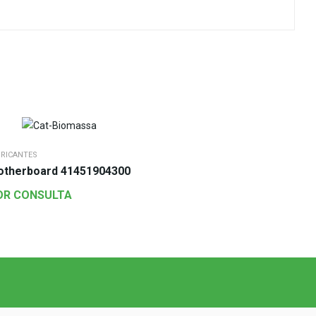
BRICANTES
therboard 41451904300
OR CONSULTA