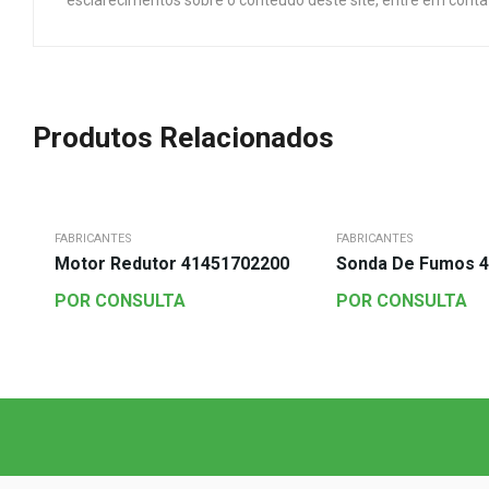
esclarecimentos sobre o conteúdo deste site, entre em cont
Produtos Relacionados
FABRICANTES
FABRICANTES
Motor Redutor 41451702200
Sonda De Fumos 
POR CONSULTA
POR CONSULTA