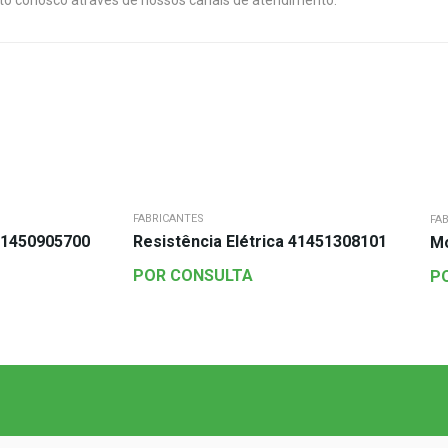
ato conosco através de nossos canais de atendimento.
FABRICANTES
FA
41450905700
Resistência Elétrica 41451308101
Mo
POR CONSULTA
P