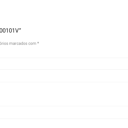
000101V”
órios marcados com
*