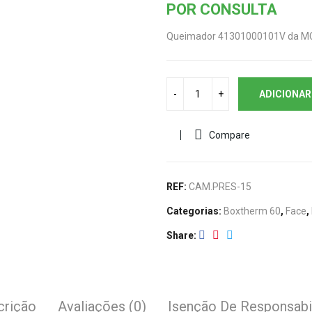
POR CONSULTA
Queimador 41301000101V da M
ADICIONAR
Compare
REF:
CAM.PRES-15
Categorias:
Boxtherm 60
,
Face
,
Share
crição
Avaliações (0)
Isenção De Responsabi