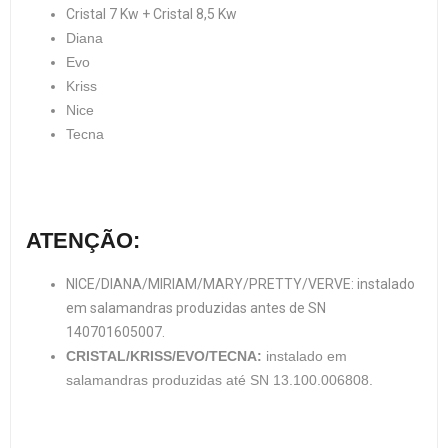
Cristal 7 Kw + Cristal 8,5 Kw
Diana
Evo
Kriss
Nice
Tecna
ATENÇÃO:
NICE/DIANA/MIRIAM/MARY/PRETTY/VERVE: instalado
em salamandras produzidas antes de SN
140701605007.
CRISTAL/KRISS/EVO/TECNA:
instalado em
salamandras produzidas até SN 13.100.006808.