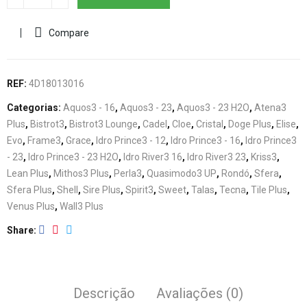
Compare
REF:
4D18013016
Categorias:
Aquos3 - 16
,
Aquos3 - 23
,
Aquos3 - 23 H2O
,
Atena3
Plus
,
Bistrot3
,
Bistrot3 Lounge
,
Cadel
,
Cloe
,
Cristal
,
Doge Plus
,
Elise
,
Evo
,
Frame3
,
Grace
,
Idro Prince3 - 12
,
Idro Prince3 - 16
,
Idro Prince3
- 23
,
Idro Prince3 - 23 H2O
,
Idro River3 16
,
Idro River3 23
,
Kriss3
,
Lean Plus
,
Mithos3 Plus
,
Perla3
,
Quasimodo3 UP
,
Rondó
,
Sfera
,
Sfera Plus
,
Shell
,
Sire Plus
,
Spirit3
,
Sweet
,
Talas
,
Tecna
,
Tile Plus
,
Venus Plus
,
Wall3 Plus
Share
Descrição
Avaliações (0)