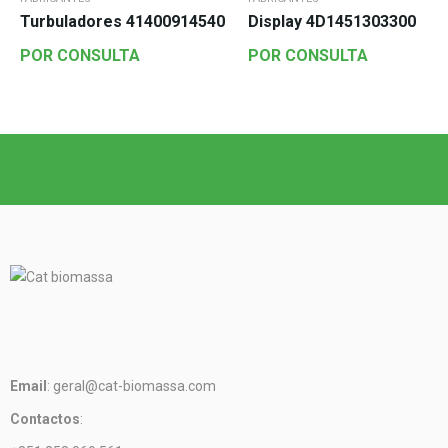
Turbuladores 41400914540
Display 4D1451303300
Q
POR CONSULTA
POR CONSULTA
Email
: geral@cat-biomassa.com
Contactos
: